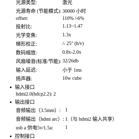
光源类型:
激光
光源寿命 (节能模式):
30000 小时
offset:
110% /-6%
1.13~1.47
投射比:
1.3x
光学变焦:
/- 25° (h/v)
梯形校正:
0.8x-2.0x
数码缩放:
32/26db
风扇噪音(标准/节能):
输入延迟:
小于 1ms
10w cube
扬声器:
输入接口
hdmi2.0(hdcp2.2):
2
输出接口
1
音频输出（3.5mm）:
音频输出（hdmi arc）:
1（与 hdmi2 输入共享）
1
usb a 供电5v/1.5a:
控制接口