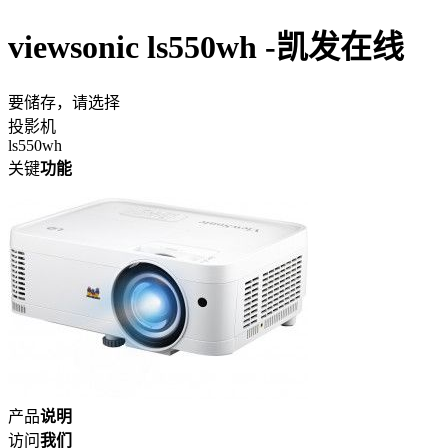
viewsonic ls550wh -凯发在线
要储存，请选择
投影机
ls550wh
关键
功能
产品
说明
访问
我们