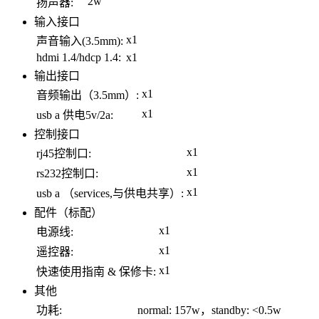
2w
扬声器:
输入接口
x1
声音输入(3.5mm):
hdmi 1.4/hdcp 1.4:
x1
输出接口
x1
音频输出（3.5mm）:
x1
usb a 供电5v/2a:
控制接口
x1
rj45控制口:
x1
rs232控制口:
x1
usb a （services,与供电共享）:
配件（标配）
x1
电源线:
x1
遥控器:
x1
快速使用指南 & 保修卡:
其他
功耗:
normal: 157w，standby: <0.5w