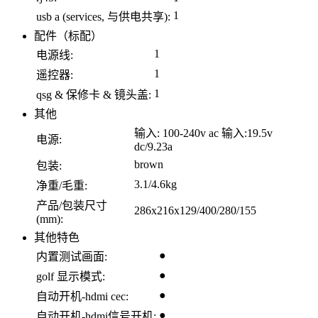
1
usb a (services, 与供电共享):
配件（标配）
1
电源线:
1
遥控器:
1
qsg & 保修卡 & 镜头盖:
其他
输入: 100-240v ac 输入:19.5v
电源:
dc/9.23a
brown
包装:
3.1/4.6kg
净重/毛重:
产品/包装尺寸
286x216x129/400/280/155
(mm):
其他特色
●
内置测试画面:
●
golf 显示模式:
●
自动开机-hdmi cec:
●
自动开机-hdmi信号开机: