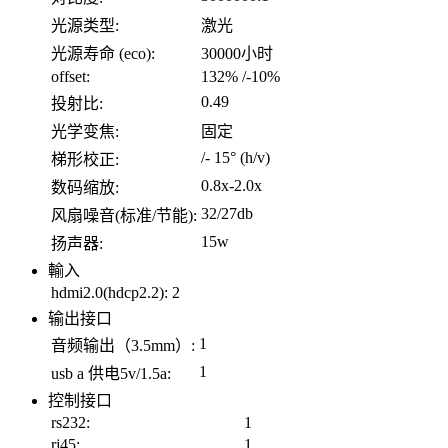
光源类型:
激光
光源寿命 (eco):
30000小时
offset:
132% /-10%
0.49
投射比:
光学变焦:
固定
/- 15° (h/v)
梯形校正:
0.8x-2.0x
数码缩放:
32/27db
风扇噪音(标准/节能):
15w
扬声器:
輸入
hdmi2.0(hdcp2.2):
2
输出接口
1
音频输出（3.5mm）:
1
usb a 供电5v/1.5a:
控制接口
rs232:
1
rj45:
1