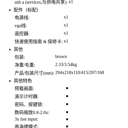
x1
usb a (services,与供电共享):
配件（标配）
x1
电源线:
x1
vga线:
x1
遥控器:
x1
快速使用指南 & 保修卡:
其他
brown
包装:
2.33/3.54kg
净重/毛重:
294x218x110/415/297/168
产品/包装尺寸(mm):
其他特色
●
预载画面:
●
演示计时器:
●
密码、按键锁:
●
数码缩放0.8-2.0x:
3x fast input:
●
●
高海拔模式: