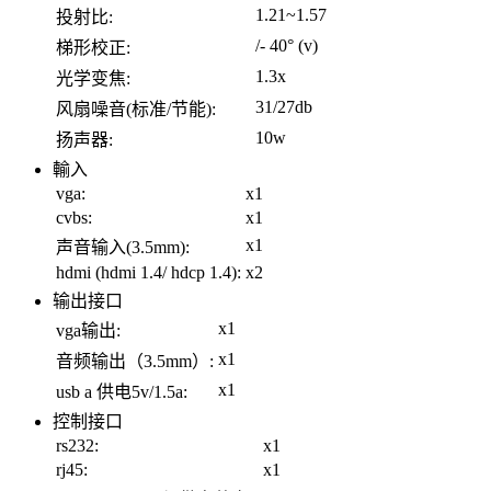
1.21~1.57
投射比:
/- 40° (v)
梯形校正:
1.3x
光学变焦:
31/27db
风扇噪音(标准/节能):
10w
扬声器:
輸入
vga:
x1
cvbs:
x1
x1
声音输入(3.5mm):
hdmi (hdmi 1.4/ hdcp 1.4):
x2
输出接口
x1
vga输出:
x1
音频输出（3.5mm）:
x1
usb a 供电5v/1.5a:
控制接口
rs232:
x1
rj45:
x1