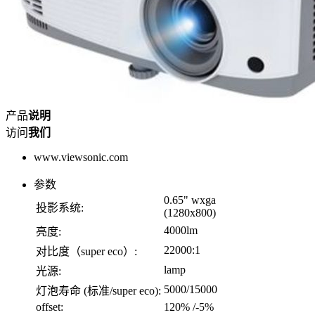
产品
说明
访问
我们
www.viewsonic.com
参数
0.65" wxga
投影系统:
(1280x800)
4000lm
亮度:
22000:1
对比度（super eco）:
lamp
光源:
5000/15000
灯泡寿命 (标准/super eco):
offset:
120% /-5%