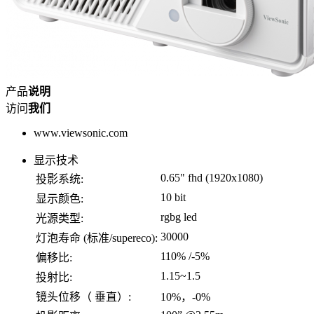
产品
说明
访问
我们
www.viewsonic.com
显示技术
0.65" fhd (1920x1080)
投影系统:
10 bit
显示颜色:
rgbg led
光源类型:
30000
灯泡寿命 (标准/supereco):
110% /-5%
偏移比:
1.15~1.5
投射比:
镜头位移（ 垂直）:
10%，-0%