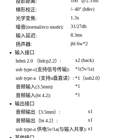
100” @2.55m
投影距离:
/- 40° (h&v)
梯形校正:
1.3x
光学变焦:
31/27db
噪音(normal/eco mode):
8.3ms
输入延迟:
jbl 6w*2
扬声器:
输入接口
x2 (back)
hdmi 2.0 （hdcp2.2）:
*1(5v/1a)
usb type-c(支持信号传输):
usb type-a（支持u盘直读）:
*1（usb2.0）
*1
音频输入(3.5mm):
*1
音频输入(bt 4.2):
输出接口
x1
音频输出（3.5mm）:
x1
音频输出（bt 4.2）:
x1
usb type-a 供电5v/1a(与输入共享):
其他接口