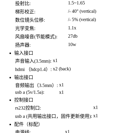
1.5~1.65
投射比:
/- 40° (vertical)
梯形校正:
/- 5% (vertical)
数位镜头位移:
1.1x
光学变焦:
27db
风扇噪音(节能模式):
10w
扬声器:
输入接口
x1
声音输入(3.5mm):
x2 (back)
hdmi （hdcp1.4）:
输出接口
x1
音频输出（3.5mm）:
usb a (5v/1.5a):
x1
控制接口
x1
rs232控制口:
x1
usb a (共用输出接口，固件更新使用):
配件（标配）
x1
电源线: