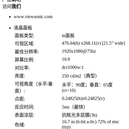
访问
我们
www.viewsonic.com
液晶面板
面板类型:
tn面板
476.64(h) x268.11(v) [21.5” wide]
可视区域:
1920x1080@75hz
最佳分辨率:
16:9
屏幕比例:
dcr1000w:1
对比率:
亮度:
250 cd/m2（典型）
可视角度（水平/垂
水平：90度；垂直：65度
(cr>10)
直）:
0.24825(h)x0.24825(v)
点距:
反应时间:
5ms（最快）
表面涂层:
抗眩光多层膜(3h)
16.7 m (6-bit a-frc) 72% of ntsc
色域:
(typ)