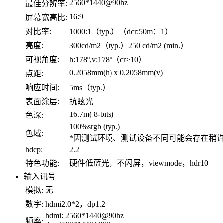
2560*1440@90hz
最佳分辨率:
16:9
屏幕宽高比:
对比率:
1000:1（typ.）（dcr:50m：1）
亮度:
300cd/m2（typ.）250 cd/m2 (min.）
可视角度:
h:178º,v:178º（cr≥10）
0.2058mm(h) x 0.2058mm(v)
点距:
响应时间:
5ms（typ.）
表面涂层:
抗眩光
16.7m( 8-bits)
色深:
100%srgb (typ.)
色域:
*因测试环境、测试设备不同可能会存在稍
hdcp:
2.2
特色功能:
硬件低蓝光，不闪屏，viewmode，hdr10
输入讯号
模拟:
无
数字:
hdmi2.0*2，dp1.2
hdmi: 2560*1440@90hz
频率: