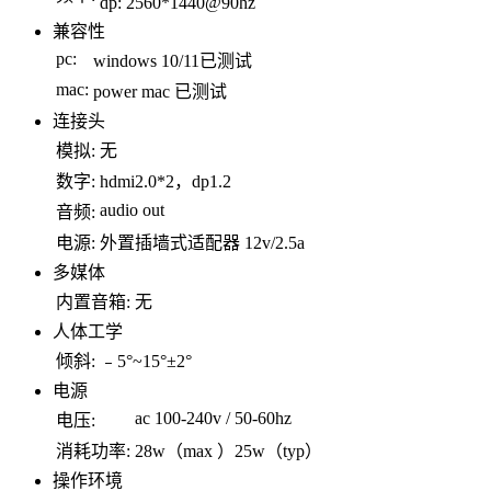
dp: 2560*1440@90hz
兼容性
pc:
windows 10/11已测试
mac:
power mac 已测试
连接头
模拟:
无
数字:
hdmi2.0*2，dp1.2
audio out
音频:
电源:
外置插墙式适配器 12v/2.5a
多媒体
内置音箱:
无
人体工学
倾斜:
﹣5°~15°±2°
电源
ac 100-240v / 50-60hz
电压:
消耗功率:
28w（max ）25w（typ）
操作环境