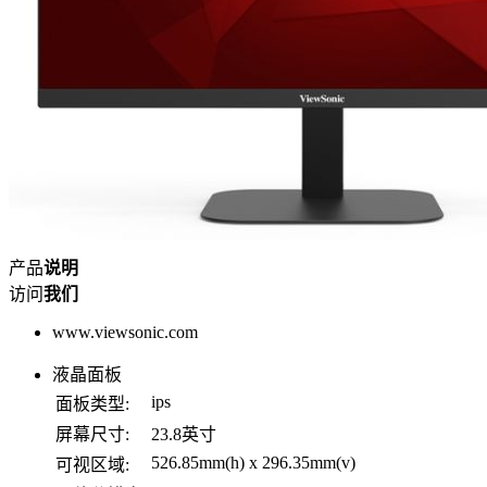
产品
说明
访问
我们
www.viewsonic.com
液晶面板
ips
面板类型:
屏幕尺寸:
23.8英寸
526.85mm(h) x 296.35mm(v)
可视区域: