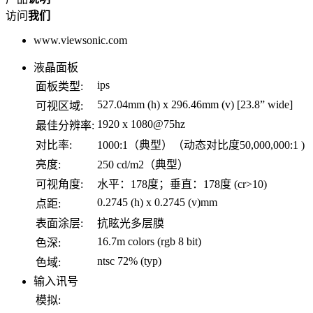
访问
我们
www.viewsonic.com
液晶面板
ips
面板类型:
527.04mm (h) x 296.46mm (v) [23.8” wide]
可视区域:
1920 x 1080@75hz
最佳分辨率:
对比率:
1000:1（典型）（动态对比度50,000,000:1 )
亮度:
250 cd/m2（典型）
可视角度:
水平：178度；垂直：178度 (cr>10)
0.2745 (h) x 0.2745 (v)mm
点距:
表面涂层:
抗眩光多层膜
16.7m colors (rgb 8 bit)
色深:
ntsc 72% (typ)
色域:
输入讯号
模拟: