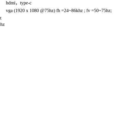
hdmi，type-c
vga (1920 x 1080 @75hz) fh =24~86khz ; fv =50~75hz;
z
5hz