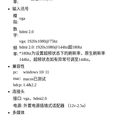
率:
输入讯号
模
vga
拟:
数
hdmi 2.0
字:
vga: 1920x1080@75hz
hdmi 2.0: 1920x1080@144hz超180hz
频
*180hz为设置超频状态下的刷新率，原生刷新率
率:
144hz，超频状态如有异常可调至144hz。
兼容性
pc:
windows 10/ 11
mac:
macos已测试
hdcp:
1.4&2.2
连接头
接口:
vga，hdmi2.0
电源:
外置电源插墙式适配器 （12v-2.5a）
多媒体