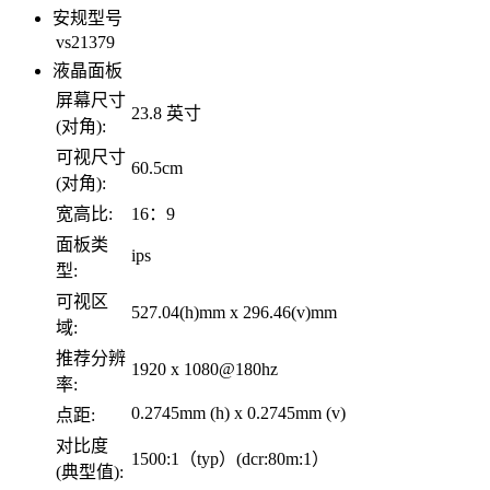
安规型号
vs21379
液晶面板
屏幕尺寸
23.8 英寸
(对角):
可视尺寸
60.5cm
(对角):
宽高比:
16：9
面板类
ips
型:
可视区
527.04(h)mm x 296.46(v)mm
域:
推荐分辨
1920 x 1080@180hz
率:
0.2745mm (h) x 0.2745mm (v)
点距:
对比度
1500:1（typ）(dcr:80m:1）
(典型值):