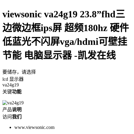
viewsonic va24g19 23.8”fhd三
边微边框ips屏 超频180hz 硬件
低蓝光不闪屏vga/hdmi可壁挂
节能 电脑显示器 -凯发在线
要储存，请选择
lcd 显示器
va24g19
关键
功能
产品
说明
访问
我们
www.viewsonic.com