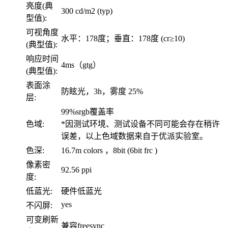
亮度(典
300 cd/m2 (typ)
型值):
可视角度
水平：178度；垂直：178度 (cr≥10)
(典型值):
响应时间
4ms（gtg）
(典型值):
表面涂
防眩光，3h，雾度 25%
层:
99%srgb覆盖率
色域:
*因测试环境、测试设备不同可能会存在稍许
误差，以上色域数据来自于优派实验室。
色深:
16.7m colors ，8bit (6bit frc )
像素密
92.56 ppi
度:
低蓝光:
硬件低蓝光
yes
不闪屏:
可变刷新
兼容freesync