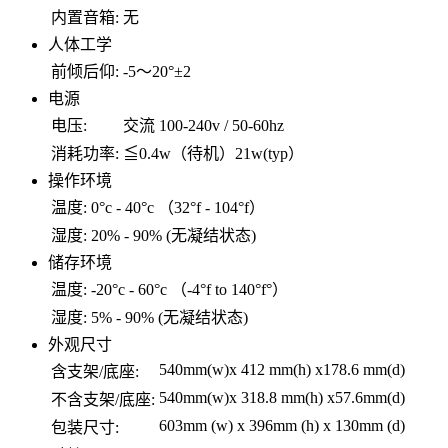
内置音箱:
无
人体工学
前倾后仰:
-5～20°±2
电源
电压:
交流 100-240v / 50-60hz
消耗功率:
≦0.4w（待机）21w(typ）
操作环境
温度:
0°c - 40°c （32°f - 104°f）
湿度:
20% - 90% (无凝结状态)
储存环境
温度:
-20°c - 60°c （-4°f to 140°f°）
湿度:
5% - 90% (无凝结状态)
外观尺寸
540mm(w)x 412 mm(h) x178.6 mm(d)
含支架/底座:
540mm(w)x 318.8 mm(h) x57.6mm(d)
不含支架/底座:
603mm (w) x 396mm (h) x 130mm (d)
包装尺寸: