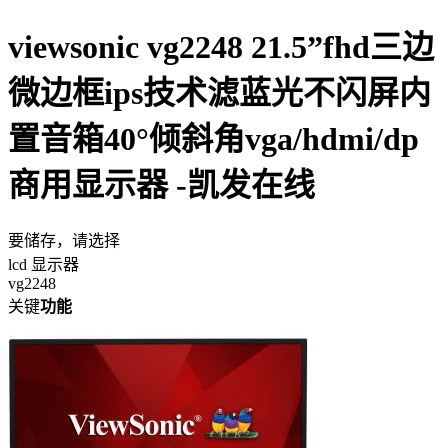
viewsonic vg2248 21.5”fhd三边
微边框ips技术滤蓝光不闪屏内
置音箱40°倾斜角vga/hdmi/dp
商用显示器 -凯发在线
要储存，请选择
lcd 显示器
vg2248
关键
功能