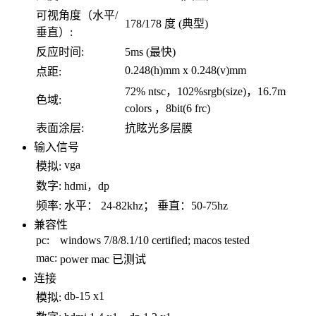
可视角度（水平/
178/178 度 (典型)
垂直）:
反应时间:
5ms (最快)
0.248(h)mm x 0.248(v)mm
点距:
72% ntsc，102%srgb(size)，16.7m
色域:
colors ，8bit(6 frc)
表面涂层:
抗眩光多层膜
输入信号
vga
模拟:
数字:
hdmi，dp
频率:
水平： 24-82khz； 垂直：50-75hz
兼容性
pc:
windows 7/8/8.1/10 certified; macos tested
mac:
power mac 已测试
连接
db-15 x1
模拟: