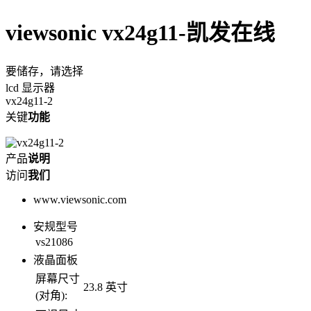
viewsonic vx24g11-凯发在线
要储存，请选择
lcd 显示器
vx24g11-2
关键
功能
产品
说明
访问
我们
www.viewsonic.com
安规型号
vs21086
液晶面板
屏幕尺寸
23.8 英寸
(对角):