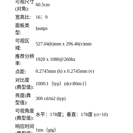
可视尺寸
60.5cm
(对角):
宽高比:
16：9
面板类
fastips
型:
可视区
527.04(h)mm x 296.46(v)mm
域:
推荐分辨
1920 x 1080@260hz
率:
0.2745mm (h) x 0.2745mm (v)
点距:
对比度
1000:1（typ）(dcr:80m:1）
(典型值):
亮度(典
300 cd/m2 (typ)
型值):
可视角度
水平：178度；垂直：178度 (cr>10)
(典型值):
响应时间
1ms（gtg）