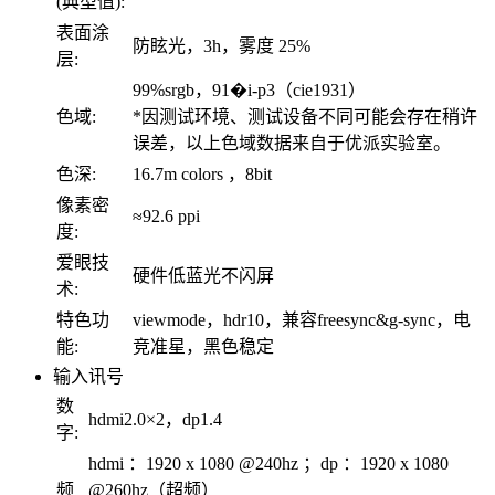
(典型值):
表面涂
防眩光，3h，雾度 25%
层:
99%srgb，91�i-p3（cie1931）
色域:
*因测试环境、测试设备不同可能会存在稍许
误差，以上色域数据来自于优派实验室。
色深:
16.7m colors ，8bit
像素密
≈92.6 ppi
度:
爱眼技
硬件低蓝光不闪屏
术:
特色功
viewmode，hdr10，兼容freesync&g-sync，电
能:
竞准星，黑色稳定
输入讯号
数
hdmi2.0×2，dp1.4
字:
hdmi ：1920 x 1080 @240hz ；dp ：1920 x 1080
频
@260hz（超频）