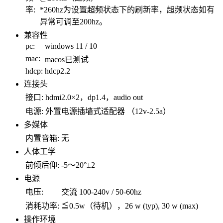
率:
*260hz为设置超频状态下的刷新率，超频状态如有
异常可调至200hz。
兼容性
pc:
windows 11 / 10
mac:
macos已测试
hdcp:
hdcp2.2
连接头
接口:
hdmi2.0×2，dp1.4，audio out
电源:
外置电源插墙式适配器 （12v-2.5a）
多媒体
内置音箱:
无
人体工学
前倾后仰:
-5～20°±2
电源
电压:
交流 100-240v / 50-60hz
消耗功率:
≦0.5w（待机），26 w (typ), 30 w (max)
操作环境