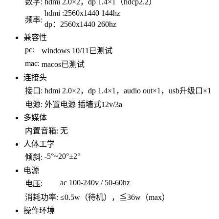
数字:
hdmi 2.0×2，dp 1.4×1（hdcp2.2）
hdmi :2560x1440 144hz
频率:
dp：2560x1440 260hz
兼容性
pc:
windows 10/11已测试
mac:
macos已测试
连接头
接口:
hdmi 2.0×2，dp 1.4×1，audio out×1，usb升级口×1
电源:
外置电源 插墙式12v/3a
多媒体
内置音箱:
无
人体工学
-5°~20°±2°
倾斜:
电源
ac 100-240v / 50-60hz
电压:
消耗功率:
≤0.5w（待机），≦36w（max）
操作环境