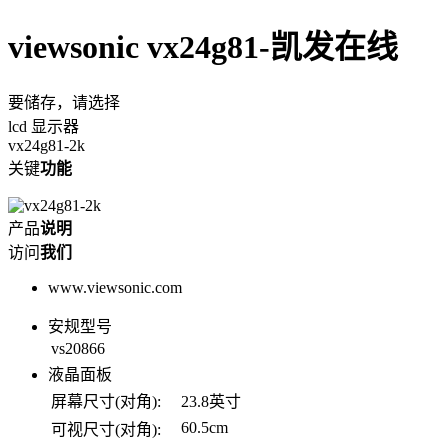
viewsonic vx24g81-凯发在线
要储存，请选择
lcd 显示器
vx24g81-2k
关键
功能
产品
说明
访问
我们
www.viewsonic.com
安规型号
vs20866
液晶面板
屏幕尺寸(对角):
23.8英寸
60.5cm
可视尺寸(对角):