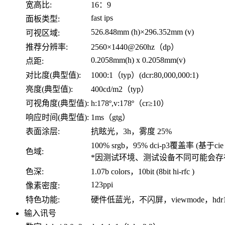
宽高比:
16：9
fast ips
面板类型:
526.848mm (h)×296.352mm (v)
可视区域:
推荐分辨率:
2560×1440@260hz（dp）
0.2058mm(h) x 0.2058mm(v)
点距:
对比度(典型值):
1000:1（typ）(dcr:80,000,000:1)
亮度(典型值):
400cd/m2（typ）
可视角度(典型值):
h:178º,v:178º（cr≥10）
响应时间(典型值):
1ms（gtg）
表面涂层:
抗眩光，3h，雾度 25%
100% srgb，95% dci-p3覆盖率 (基于cie 
色域:
*因测试环境、测试设备不同可能会
色深:
1.07b colors，10bit (8bit hi-rfc )
123ppi
像素密度:
特色功能:
硬件低蓝光，不闪屏，viewmode，hdr
输入讯号