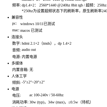
频率:
dp1.4×2： 2560*1440 @240hz 8bit rgb / 超频：250hz
*250hz为设置超频状态下的刷新率，原生刷新率240
兼容性
pc:
windows 10/11已测试
mac:
macos 已测试
连接头
数字:
hdmi 2.1×2（tmds），dp 1.4×2
audio out
音频:
电源:
内置电源
多媒体
内置音箱:
无
人体工学
-5°±2°~20°±2°
倾斜:
电源
ac 100-240v / 50-60hz
电压:
消耗功率:
30w (typ)，34w (max)，≤0.5w（待机）