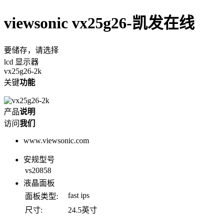
viewsonic vx25g26-凯发在线
要储存，请选择
lcd 显示器
vx25g26-2k
关键
功能
产品
说明
访问
我们
www.viewsonic.com
安规型号
vs20858
液晶面板
fast ips
面板类型:
尺寸:
24.5英寸