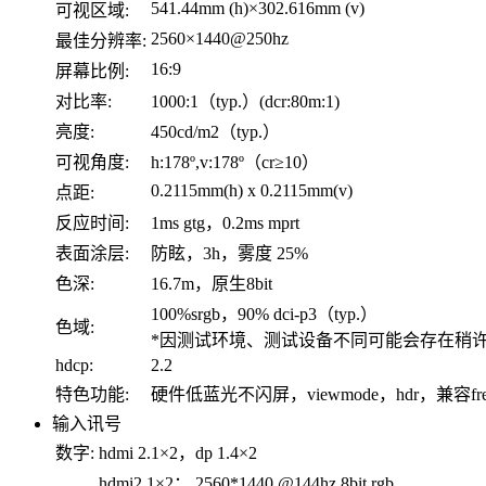
541.44mm (h)×302.616mm (v)
可视区域:
2560×1440@250hz
最佳分辨率:
16:9
屏幕比例:
对比率:
1000:1（typ.）(dcr:80m:1)
亮度:
450cd/m2（typ.）
可视角度:
h:178º,v:178º（cr≥10）
0.2115mm(h) x 0.2115mm(v)
点距:
反应时间:
1ms gtg，0.2ms mprt
表面涂层:
防眩，3h，雾度 25%
色深:
16.7m，原生8bit
100%srgb，90% dci-p3（typ.）
色域:
*因测试环境、测试设备不同可能会存在稍
hdcp:
2.2
特色功能:
硬件低蓝光不闪屏，viewmode，hdr，兼容
输入讯号
数字:
hdmi 2.1×2，dp 1.4×2
hdmi2.1×2： 2560*1440 @144hz 8bit rgb