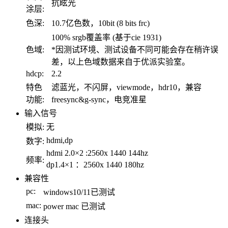
抗眩光
涂层:
色深:
10.7亿色数，10bit (8 bits frc)
100% srgb覆盖率 (基于cie 1931)
色域:
*因测试环境、测试设备不同可能会存在稍许误
差，以上色域数据来自于优派实验室。
hdcp:
2.2
特色
滤蓝光，不闪屏，viewmode，hdr10，兼容
功能:
freesync&g-sync，电竞准星
输入信号
模拟:
无
hdmi,dp
数字:
hdmi 2.0×2 :2560x 1440 144hz
频率:
dp1.4×1 ：2560x 1440 180hz
兼容性
pc:
windows10/11已测试
mac:
power mac 已测试
连接头