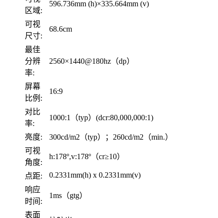
596.736mm (h)×335.664mm (v)
区域:
可视
68.6cm
尺寸:
最佳
分辨
2560×1440@180hz（dp）
率:
屏幕
16:9
比例:
对比
1000:1（typ）(dcr:80,000,000:1)
率:
亮度:
300cd/m2（typ）；260cd/m2（min.）
可视
h:178º,v:178º（cr≥10）
角度:
0.2331mm(h) x 0.2331mm(v)
点距:
响应
1ms（gtg）
时间:
表面