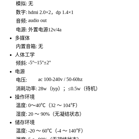
模拟:
无
数字:
hdmi 2.0×2，dp 1.4×1
audio out
音频:
电源:
外置电源12v/4a
多媒体
内置音箱:
无
人体工学
-5°~15°±2°
倾斜:
电源
ac 100-240v / 50-60hz
电压:
消耗功率:
28w（typ）；≤0.5w（待机）
操作环境
温度:
0～40℃（32 ～ 104℉）
湿度:
20 ～ 90%（无凝结状态）
储存环境
温度:
-20 ～ 60℃（-4 ～ 140℉）