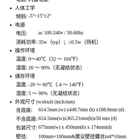
人体工学
-5°~15°±2°
倾斜:
电源
ac 100-240v / 50-60hz
电压:
消耗功率:
35w（typ）；≤0.5w（待机）
操作环境
温度:
0～40℃（32 ～ 104℉）
湿度:
20 ～ 90%（无凝结状态）
储存环境
温度:
-20 ～ 60℃（-4 ～ 140℉）
湿度:
5 ～ 90%（无凝结状态）
外观尺寸 (wxhxd) (inch/mm)
614.5mm (w) x449.7mm (h) x188.8mm (d)
含底座:
614.5mm(w)x365.21mm(h)x50 mm (d)
不含底座:
675mm(w) x 450mm(h) x 174mm(d)
包装尺寸:
壁挂:
100mm×100mm&建议壁挂螺丝m4*10mm