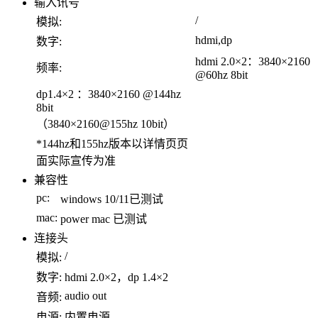
输入讯号
/
模拟:
hdmi,dp
数字:
hdmi 2.0×2：3840×2160
频率:
@60hz 8bit
dp1.4×2 ：3840×2160 @144hz
8bit
（3840×2160@155hz 10bit）
*144hz和155hz版本以详情页页
面实际宣传为准
兼容性
pc:
windows 10/11已测试
mac:
power mac 已测试
连接头
/
模拟:
数字:
hdmi 2.0×2，dp 1.4×2
audio out
音频:
电源:
内置电源