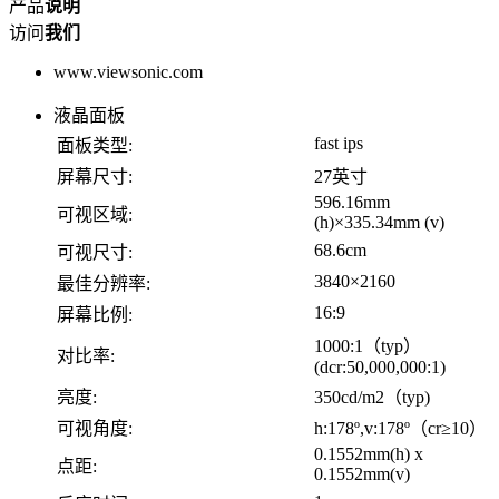
产品
说明
访问
我们
www.viewsonic.com
液晶面板
fast ips
面板类型:
屏幕尺寸:
27英寸
596.16mm
可视区域:
(h)×335.34mm (v)
68.6cm
可视尺寸:
3840×2160
最佳分辨率:
16:9
屏幕比例:
1000:1（typ）
对比率:
(dcr:50,000,000:1)
亮度:
350cd/m2（typ)
可视角度:
h:178º,v:178º（cr≥10）
0.1552mm(h) x
点距:
0.1552mm(v)