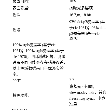
1ms
反应时间:
表面涂层:
抗眩光多层膜
色深:
16.7,m，8 bit
93% dci-p3覆盖率 (基
于cie 1931)；96% dci-
色域:
p3覆盖率 (基于cie
1976)
100% srgb覆盖率 (基于cie
1931)；100% srgb覆盖率 (基于
cie 1976)； *因测试环境、测试
设备不同可能会存在稍许误差，
以上色域数据来自于优派实验
室。
hdcp:
2.2
滤蓝光不闪屏，
viewmode，hdr，兼容
特色功能:
freesync/g-sync，电竞
准星