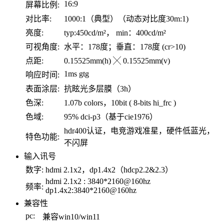
16:9
屏幕比例:
对比率:
1000:1（典型）（动态对比度30m:1)
亮度:
typ:450cd/m²， min：400cd/m²
可视角度:
水平：178度；垂直：178度 (cr>10)
点距:
0.15525mm(h) ╳ 0.15525mm(v)
1ms gtg
响应时间:
表面涂层:
抗眩光多层膜（3h）
色深:
1.07b colors，10bit ( 8-bits hi_frc )
色域:
95% dci-p3（基于cie1976）
hdr400认证，电竞游戏准星，硬件低蓝光，
特色功能:
不闪屏
输入讯号
数字:
hdmi 2.1x2，dp1.4x2（hdcp2.2&2.3）
hdmi 2.1x2 : 3840*2160@160hz
频率:
dp1.4x2:3840*2160@160hz
兼容性
pc:
兼容win10/win11