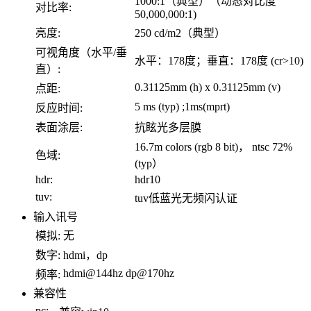
1000:1（典型）（动态对比度
对比率:
50,000,000:1)
亮度:
250 cd/m2（典型）
可视角度（水平/垂
水平：178度；垂直：178度 (cr>10)
直）:
0.31125mm (h) x 0.31125mm (v)
点距:
5 ms (typ) ;1ms(mprt)
反应时间:
表面涂层:
抗眩光多层膜
16.7m colors (rgb 8 bit)， ntsc 72%
色域:
(typ）
hdr:
hdr10
tuv:
tuv低蓝光无频闪认证
输入讯号
模拟:
无
数字:
hdmi，dp
hdmi@144hz dp@170hz
频率:
兼容性
pc: