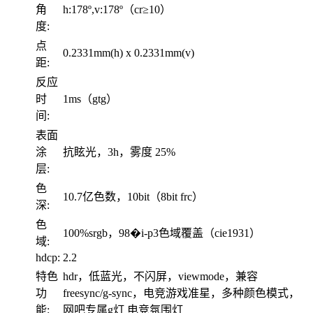
角
h:178º,v:178º（cr≥10）
度:
点
0.2331mm(h) x 0.2331mm(v)
距:
反应
时
1ms（gtg）
间:
表面
涂
抗眩光，3h，雾度 25%
层:
色
10.7亿色数，10bit（8bit frc）
深:
色
100%srgb，98�i-p3色域覆盖（cie1931）
域:
hdcp:
2.2
特色
hdr，低蓝光，不闪屏，viewmode，兼容
功
freesync/g-sync，电竞游戏准星，多种颜色模式，
能:
网吧专属g灯 电竞氛围灯