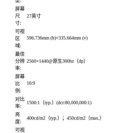
型:
屏幕
尺
27英寸
寸:
可视
596.736mm (h)×335.664mm (v)
区
域:
最佳
分辨
2560×1440@原生300hz（dp）
率:
屏幕
16:9
比
例:
对比
1500:1（typ.）(dcr:80,000,000:1)
率:
亮
400cd/m2（typ.）；450cd/m2（max.）
度:
可视