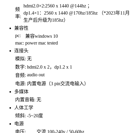
hdmi2.0×2:2560 x 1440 @144hz ；
频
dp1.4×1：2560 x 1440 @170hz/185hz （*2023年11月
率:
生产后升级为185hz）
兼容性
pc:
兼容windows 10
mac:
power mac tested
连接头
模拟:
无
数字:
hdmi2.0 x 2，dp1.2 x 1
audio out
音频:
电源:
内置电源（3 pin交流电输入）
多媒体
内置音箱:
无
人体工学
倾斜:
-5~20度
电源
电压:
交流 100-240v / 50-60hz