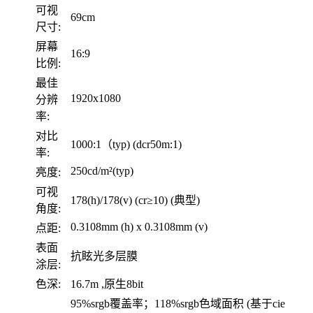
可视
69cm
尺寸:
屏幕
16:9
比例:
最佳
1920x1080
分辨
率:
对比
1000:1（typ) (dcr50m:1)
率:
250cd/m²(typ)
亮度:
可视
178(h)/178(v) (cr≥10) (典型)
角度:
0.3108mm (h) x 0.3108mm (v)
点距:
表面
抗眩光多层膜
涂层:
色深:
16.7m ,原生8bit
95%srgb覆盖率；118%srgb色域面积 (基于cie