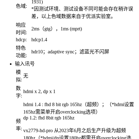
1931)
色域:
*因测试环境、测试设备不同可能会存在稍许误
差，以上色域数据来自于优派实验室。
响应
2ms（gtg），1ms (mprt)
时间:
hdcp:
hdcp1.4
特色
hdr10；adaptive sync；滤蓝光不闪屏
功能:
输入讯号
模
无
拟:
数
hdmi x 2, dp x 1
字:
hdmi 1.4 : fhd 8 bit rgb 165hz（超频）；（*hdmi设置
165hz需菜单开启overclocking选项）
dp 1.2: fhd 8bit rgb 165hz
频
率:
vx2779-hd-pro 从2023年6月之后生产升级为超频
180hz（*hdmi/dp设置180hz都需开启overclocking选