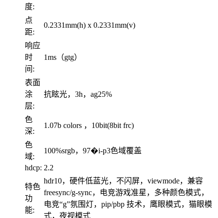
度:
点
0.2331mm(h) x 0.2331mm(v)
距:
响应
时
1ms（gtg）
间:
表面
涂
抗眩光，3h，ag25%
层:
色
1.07b colors ，10bit(8bit frc)
深:
色
100%srgb，97�i-p3色域覆盖
域:
hdcp:
2.2
hdr10，硬件低蓝光，不闪屏，viewmode，兼容
特色
freesync/g-sync，电竞游戏准星，多种颜色模式，
功
电竞“g”氛围灯，pip/pbp 技术，鹰眼模式，猫眼模
能:
式，夜视模式