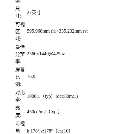
型:
尺
27英寸
寸:
可视
595.968mm (h)×335.232mm (v)
区
域:
最佳
2560×1440@425hz
分辨
率:
屏幕
16:9
比
例:
对比
1000:1（typ）(dcr:80m:1)
率:
亮
450cd/m2（typ.）
度:
可视
角
h:178º,v:178º（cr≥10）