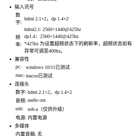
输入讯号
数
hdmi 2.1×2，dp 1.4×2
字:
hdmi2.1: 2560×1440@425hz
dp1.4：2560×1440@425hz
频
*425hz 为设置超频状态下的刷新率，超频状态如有
率:
异常可调至400hz。
兼容性
pc:
windows 10/11已测试
mac:
macos已测试
连接头
数字:
hdmi 2.1×2，dp 1.4×2
audio out
音频:
usb:
usb-a（仅供升级）
电源:
内置电源
多媒体
内置音箱:
无