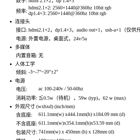
数字:
hdmi 2.1×2，dp 1.4×3
hdmi2.1×2: 2560×1440@360hz 10bit rgb
频率:
dp1.4×3: 2560×1440@360hz 10bit rgb
连接头
接口:
hdmi2.1×2，dp1.4×3，audio out×1，usb-a×1（仅
电源:
外置电源，桌面式，24v/5a
多媒体
内置音箱:
无
人体工学
-3~-7°~20°±2°
倾斜:
电源
ac 100-240v / 50-60hz
电压:
消耗功率:
≦0.5w（待机），59w (typ)，62 w (max)
外观尺寸 (wxhxd) (inch/mm)
611.1mm(w) x444.1mm(h) x184.09 mm (d)
含底座:
611.1mm(w)x354.1mm(h)x53.59 mm (d)
不含底座:
741mm(w) x 450mm (h) x 128mm (d)
包装尺寸: