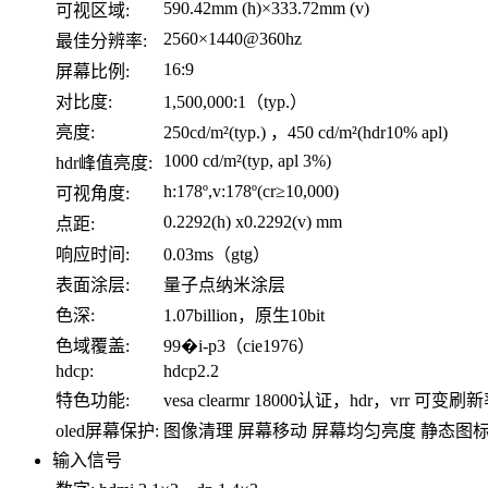
590.42mm (h)×333.72mm (v)
可视区域:
2560×1440@360hz
最佳分辨率:
16:9
屏幕比例:
对比度:
1,500,000:1（typ.）
亮度:
250cd/m²(typ.) ，450 cd/m²(hdr10% apl)
1000 cd/m²(typ, apl 3%)
hdr峰值亮度:
h:178º,v:178º(cr≥10,000)
可视角度:
0.2292(h) x0.2292(v) mm
点距:
响应时间:
0.03ms（gtg）
表面涂层:
量子点纳米涂层
色深:
1.07billion，原生10bit
色域覆盖:
99�i-p3（cie1976）
hdcp:
hdcp2.2
特色功能:
vesa clearmr 18000认证，hdr
oled屏幕保护:
图像清理 屏幕移动 屏幕均匀亮度 静态图
输入信号