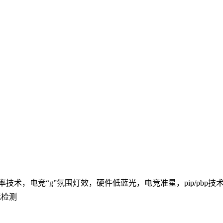
，vrr 可变刷新率技术，电竞“g”氛围灯效，硬件低蓝光，电竞准星，pi
标检测