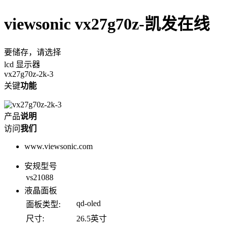
viewsonic vx27g70z-凯发在线
要储存，请选择
lcd 显示器
vx27g70z-2k-3
关键
功能
产品
说明
访问
我们
www.viewsonic.com
安规型号
vs21088
液晶面板
qd-oled
面板类型:
尺寸:
26.5英寸