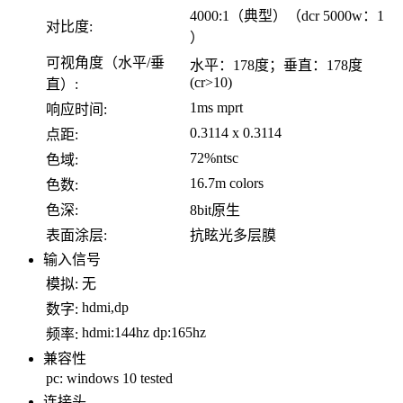
4000:1（典型）（dcr 5000w：1
对比度:
）
可视角度（水平/垂
水平：178度；垂直：178度
(cr>10)
直）:
1ms mprt
响应时间:
0.3114 x 0.3114
点距:
72%ntsc
色域:
16.7m colors
色数:
色深:
8bit原生
表面涂层:
抗眩光多层膜
输入信号
模拟:
无
hdmi,dp
数字:
hdmi:144hz dp:165hz
频率:
兼容性
pc:
windows 10 tested
连接头