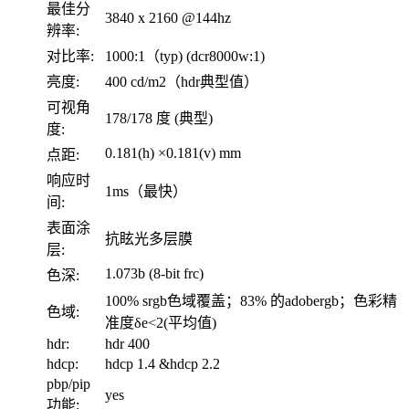
最佳分
3840 x 2160 @144hz
辨率:
对比率:
1000:1（typ) (dcr8000w:1)
亮度:
400 cd/m2（hdr典型值）
可视角
178/178 度 (典型)
度:
0.181(h) ×0.181(v) mm
点距:
响应时
1ms（最快）
间:
表面涂
抗眩光多层膜
层:
1.073b (8-bit frc)
色深:
100% srgb色域覆盖；83% 的adobergb；色彩精
色域:
准度δe<2(平均值)
hdr:
hdr 400
hdcp:
hdcp 1.4 &hdcp 2.2
pbp/pip
yes
功能: