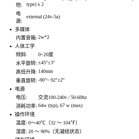
type) x 2
他:
电
external (24v-5a)
源:
多媒体
2w*2
内置音箱:
人体工学
倾斜:
0~20度
±45°±3°
水平旋转:
140mm
高低升降:
-90°~ 92°±2°
垂直旋转:
电源
电压:
交流100-240v / 50-60hz
64w (typ), 67 w (max)
消耗功率:
操作环境
温度:
0～40℃（32 ～ 104℉）
湿度:
20 ～ 90%（无凝结状态）