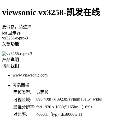
viewsonic vx3258-凯发在线
要储存，请选择
lcd 显示器
vx3258-c-pro-3
关键
功能
产品
说明
访问
我们
www.viewsonic.com
液晶面板
面板类型:
va面板
698.40(h) x 392.85 (v)mm [31.5” wide]
可视区域:
最佳分辨率:
fhd 1920 x 1080@165hz （16:9）
对比率:
4000:1（typ) (dcr8000w:1)