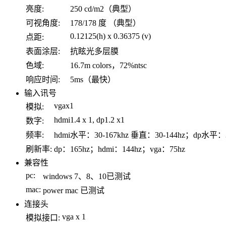
亮度:
250 cd/m2（典型）
可视角度:
178/178 度 （典型）
0.12125(h) x 0.36375 (v)
点距:
表面涂层:
抗眩光多层膜
色域:
16.7m colors，72%ntsc
响应时间:
5ms（最快）
输入讯号
vgax1
模拟:
hdmi1.4 x 1, dp1.2 x1
数字:
频率:
hdmi水平：30-167khz 垂直：30-144hz；dp水平：30
刷新率:
dp：165hz；hdmi：144hz；vga：75hz
兼容性
pc:
windows 7、8、10已测试
mac:
power mac 已测试
连接头
vga x 1
模拟接口: