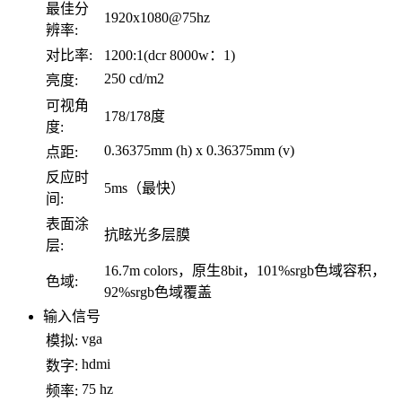
最佳分
1920x1080@75hz
辨率:
对比率:
1200:1(dcr 8000w：1)
250 cd/m2
亮度:
可视角
178/178度
度:
0.36375mm (h) x 0.36375mm (v)
点距:
反应时
5ms（最快）
间:
表面涂
抗眩光多层膜
层:
16.7m colors，原生8bit，101%srgb色域容积，
色域:
92%srgb色域覆盖
输入信号
vga
模拟:
hdmi
数字:
75 hz
频率: