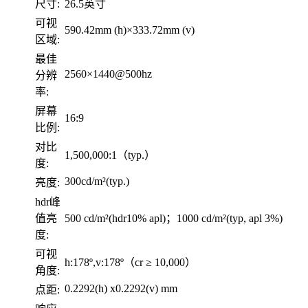
尺寸:
26.5英寸
可视
590.42mm (h)×333.72mm (v)
区域:
最佳
2560×1440@500hz
分辨
率:
屏幕
16:9
比例:
对比
1,500,000:1（typ.）
度:
300cd/m²(typ.)
亮度:
hdr峰
值亮
500 cd/m²(hdr10% apl)；1000 cd/m²(typ, apl 3%)
度:
可视
h:178º,v:178º（cr ≥ 10,000）
角度:
0.2292(h) x0.2292(v) mm
点距: