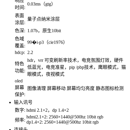
响应
0.03ms（gtg）
时间:
表面
量子点纳米涂层
涂层:
色深:
1.07b，原生10bit
色域
99�i-p3（cie1976）
覆盖:
hdcp:
2.2
hdr，vrr 可变刷新率技术，电竞氛围灯效，硬件
特色
低蓝光，电竞准星，pip /pbp技术，鹰眼模式，猫
功能:
眼模式，夜视模式
oled
屏幕
图像清理 屏幕移动 屏幕均匀亮度 静态图标检测
保护:
输入讯号
数字:
hdmi 2.1×2，dp 1.4×2
hdmi2.1×2: 2560×1440@500hz 10bit rgb
频率:
dp1.4×2: 2560×1440@500hz 10bit rgb
连接头