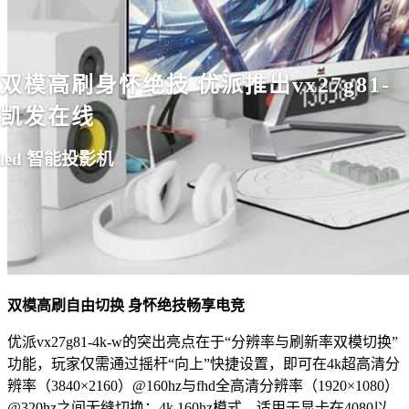
双模高刷身怀绝技 优派推出vx27g81-
凯发在线
led 智能投影机
双模高刷自由切换
身怀绝技畅享电竞
优派vx27g81-4k-w的突出亮点在于“分辨率与刷新率双模切换”
功能，玩家仅需通过摇杆“向上”快捷设置，即可在4k超高清分
辨率（3840×2160）@160hz与fhd全高清分辨率（1920×1080）
@320hz之间无缝切换：4k 160hz模式，适用于显卡在4080以