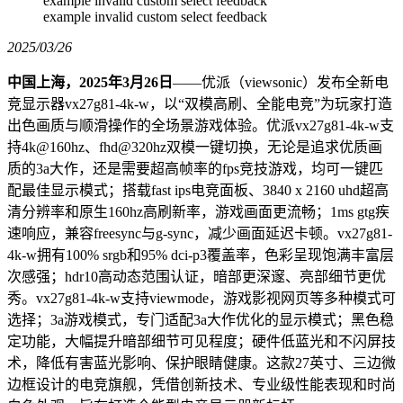
example invalid custom select feedback
example invalid custom select feedback
2025/03/26
中国上海，
2025
年
3
月
26
日
——优派（viewsonic）发布全新电
竞显示器vx27g81-4k-w，以“双模高刷、全能电竞”为玩家打造
出色画质与顺滑操作的全场景游戏体验。优派vx27g81-4k-w支
持4k@160hz、fhd@320hz双模一键切换，无论是追求优质画
质的3a大作，还是需要超高帧率的fps竞技游戏，均可一键匹
配最佳显示模式；搭载fast ips电竞面板、3840 x 2160 uhd超高
清分辨率和原生160hz高刷新率，游戏画面更流畅；1ms gtg疾
速响应，兼容freesync与g-sync，减少画面延迟卡顿。vx27g81-
4k-w拥有100% srgb和95% dci-p3覆盖率，色彩呈现饱满丰富层
次感强；hdr10高动态范围认证，暗部更深邃、亮部细节更优
秀。vx27g81-4k-w支持viewmode，游戏影视网页等多种模式可
选择；3a游戏模式，专门适配3a大作优化的显示模式；黑色稳
定功能，大幅提升暗部细节可见程度；硬件低蓝光和不闪屏技
术，降低有害蓝光影响、保护眼睛健康。这款27英寸、三边微
边框设计的电竞旗舰，凭借创新技术、专业级性能表现和时尚