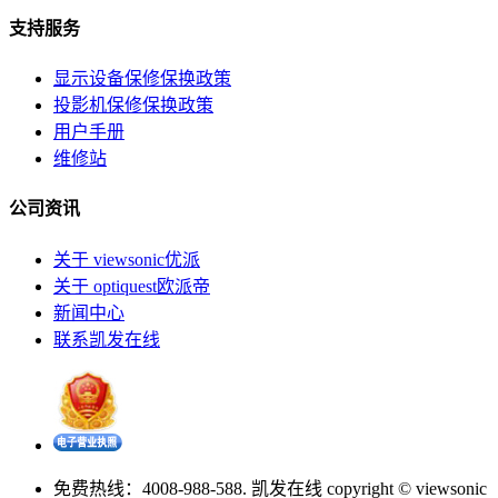
支持服务
显示设备保修保换政策
投影机保修保换政策
用户手册
维修站
公司资讯
关于 viewsonic优派
关于 optiquest欧派帝
新闻中心
联系凯发在线
免费热线：4008-988-588. 凯发在线 copyright © viewsonic