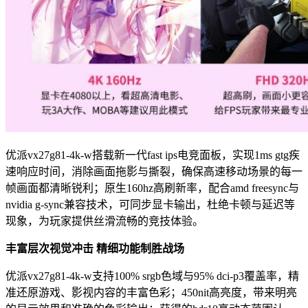
优派vx27g81-4k-w搭载新一代fast ips电竞面板，实现1ms gtg疾
速响应时间，消除画面拖影与撕裂，确保高速移动场景的每一
帧画面都清晰锐利；原生160hz高刷新率，配合amd freesync与
nvidia g-sync兼容技术，可同步显卡输出，杜绝卡顿与延迟等
现象，为玩家提供丝滑流畅的竞技体验。
丰富层次视觉冲击
精细功能制胜战场
优派vx27g81-4k-w支持100% srgb色域与95% dci-p3覆盖率，精
准还原游戏、影视内容的丰富色彩；450nit高亮度，带来明亮