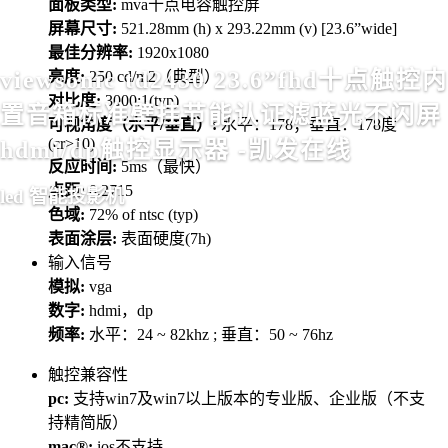
面板类型:
mva十点电容触控屏
屏幕尺寸:
521.28mm (h) x 293.22mm (v) [23.6”wide]
最佳分辨率:
1920x1080
viewsonic td2430 23.6”fhd十点触控内
亮度:
250 cd/m2（典型）
对比度:
3000:1(typ)
置音箱标准壁挂节能认证滤蓝光不闪屏
可视角度（水平/垂直）:
水平：178；垂直：178度
(cr>10)
hdmi/dp触控显示器 -凯发在线
反应时间:
5ms（最快）
点距:
0.2715
led 智能投影机
色域:
72% of ntsc (typ)
表面涂层:
表面硬度(7h)
输入信号
模拟:
vga
数字:
hdmi，dp
频率:
水平：24 ~ 82khz ; 垂直：50 ~ 76hz
触控兼容性
pc:
支持win7及win7以上版本的专业版、企业版（不支
持精简版）
mac®:
ios不支持