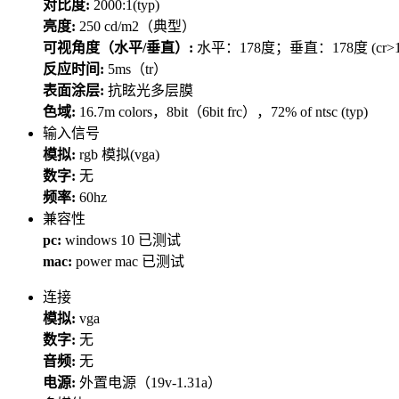
对比度:
2000:1(typ)
亮度:
250 cd/m2（典型）
可视角度（水平/垂直）:
水平：178度；垂直：178度 (cr>1
反应时间:
5ms（tr）
表面涂层:
抗眩光多层膜
色域:
16.7m colors，8bit（6bit frc），72% of ntsc (typ)
输入信号
模拟:
rgb 模拟(vga)
数字:
无
频率:
60hz
兼容性
pc:
windows 10 已测试
mac:
power mac 已测试
连接
模拟:
vga
数字:
无
音频:
无
电源:
外置电源（19v-1.31a）