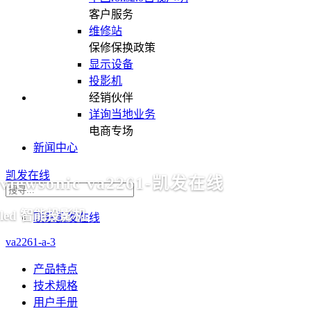
客户服务
维修站
保修保换政策
显示设备
投影机
经销伙伴
详询当地业务
电商专场
新闻中心
凯发在线
viewsonic va2261-凯发在线
led 智能投影机
联系凯发在线
va2261-a-3
产品特点
技术规格
用户手册