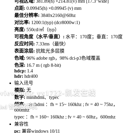
可视区域:
381.89(h) ×214.81(v) mm [17.3”wide]
点距:
0.09945(h) ×0.09945 (v) mm
最佳分辨率:
3840x2160@60hz
对比率:
1200:1(typ) (dcr8000w:1)
亮度:
550cd/㎡（typ）
可视角度（水平/垂直）:
水平：170度；垂直：170度
反应时间:
7.33ms（最快）
表面涂层:
抗眩光多层膜
色域:
96% adobe rgb，98% dci-p3色域覆盖
色深:
16.7 m ( rgb 8-bit)
hdcp:
1.4
hdr:
hdr400
输入讯号
模拟:
无
viewsonic vx1722-凯发在线
数字:
minihdmi、typec
频率:
minihdmi ：fh = 15~ 160khz ; fv = 40 ~ 75hz，
led 智能投影机
600mhz
typec ：fh = 160~ 160khz ; fv = 40 ~ 60hz，600mhz
兼容性
pc:
兼容windows 10/11