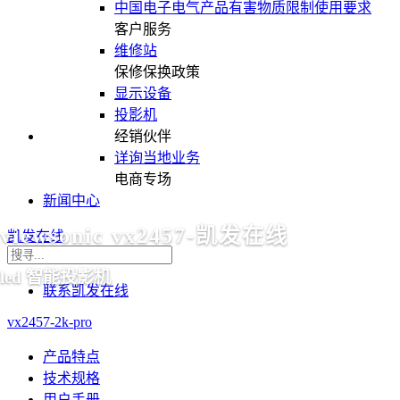
中国电子电气产品有害物质限制使用要求
客户服务
维修站
保修保换政策
显示设备
投影机
经销伙伴
详询当地业务
电商专场
新闻中心
viewsonic vx2457-凯发在线
凯发在线
led 智能投影机
联系凯发在线
vx2457-2k-pro
产品特点
技术规格
用户手册