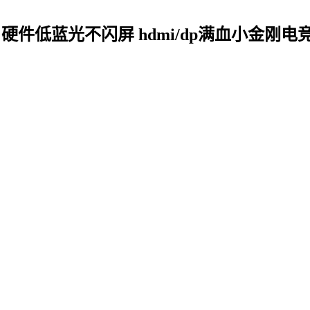
hz hdr 硬件低蓝光不闪屏 hdmi/dp满血小金刚