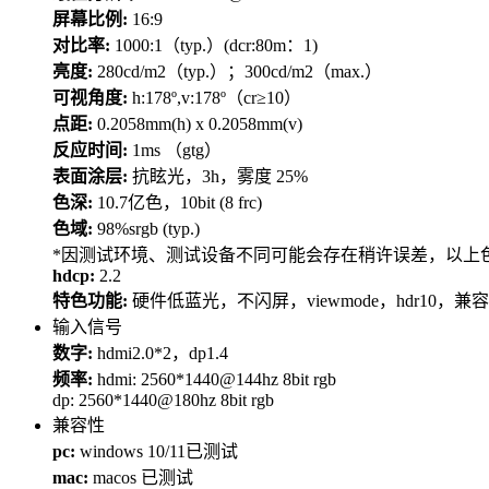
屏幕比例:
16:9
对比率:
1000:1（typ.）(dcr:80m：1)
亮度:
280cd/m2（typ.）；300cd/m2（max.）
可视角度:
h:178º,v:178º（cr≥10）
点距:
0.2058mm(h) x 0.2058mm(v)
反应时间:
1ms （gtg）
表面涂层:
抗眩光，3h，雾度 25%
色深:
10.7亿色，10bit (8 frc)
色域:
98%srgb (typ.)
*因测试环境、测试设备不同可能会存在稍许误差，以上
hdcp:
2.2
特色功能:
硬件低蓝光，不闪屏，viewmode，hdr10，兼容f
输入信号
数字:
hdmi2.0*2，dp1.4
频率:
hdmi: 2560*1440@144hz 8bit rgb
dp: 2560*1440@180hz 8bit rgb
兼容性
pc:
windows 10/11已测试
mac:
macos 已测试