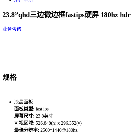
23.8”qhd三边微边框fastips硬屏 180
业务咨询
规格
液晶面板
面板类型:
fast ips
屏幕尺寸:
23.8英寸
可视区域:
526.848(h) x 296.352(v)
最佳分辨率:
2560*1440@180hz