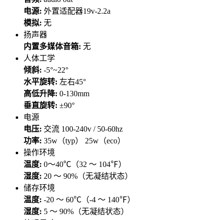
电源:
外置适配器19v-2.2a
模拟:
无
扬声器
内置多媒体音箱:
无
人体工学
倾斜:
-5°~22°
水平旋转:
左右45°
高低升降:
0-130mm
垂直旋转:
±90°
电源
电压:
交流 100-240v / 50-60hz
功率:
35w（typ） 25w（eco）
操作环境
温度:
0～40℃（32 ～ 104℉）
湿度:
20 ～ 90%（无凝结状态）
储存环境
温度:
-20 ～ 60℃（-4 ～ 140℉）
湿度:
5 ～ 90%（无凝结状态）