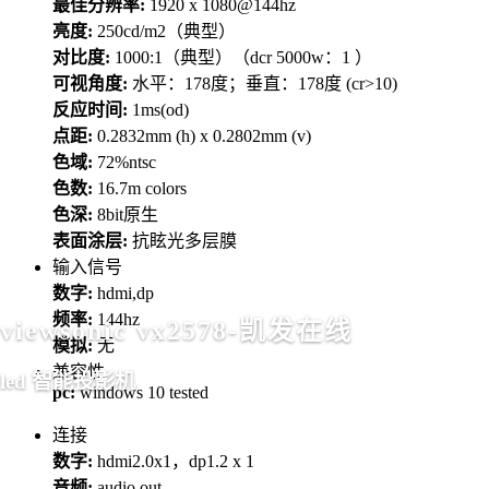
最佳分辨率:
1920 x 1080@144hz
亮度:
250cd/m2（典型）
对比度:
1000:1（典型）（dcr 5000w：1 ）
可视角度:
水平：178度；垂直：178度 (cr>10)
反应时间:
1ms(od)
点距:
0.2832mm (h) x 0.2802mm (v)
色域:
72%ntsc
色数:
16.7m colors
色深:
8bit原生
表面涂层:
抗眩光多层膜
输入信号
数字:
hdmi,dp
频率:
144hz
viewsonic vx2578-凯发在线
模拟:
无
兼容性
led 智能投影机
pc:
windows 10 tested
连接
数字:
hdmi2.0x1，dp1.2 x 1
音频:
audio out