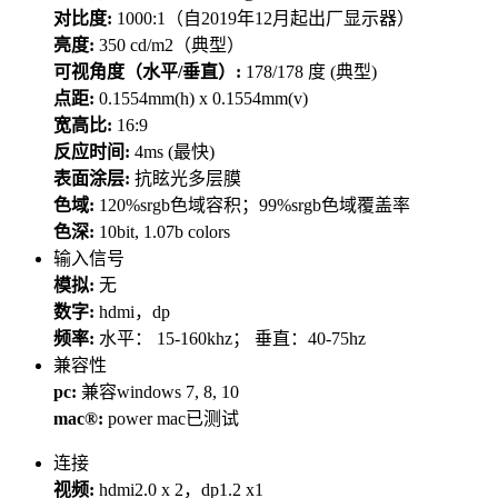
对比度:
1000:1（自2019年12月起出厂显示器）
亮度:
350 cd/m2（典型）
可视角度（水平/垂直）:
178/178 度 (典型)
点距:
0.1554mm(h) x 0.1554mm(v)
宽高比:
16:9
反应时间:
4ms (最快)
表面涂层:
抗眩光多层膜
色域:
120%srgb色域容积；99%srgb色域覆盖率
色深:
10bit, 1.07b colors
输入信号
模拟:
无
数字:
hdmi，dp
频率:
水平： 15-160khz； 垂直：40-75hz
兼容性
pc:
兼容windows 7, 8, 10
mac®:
power mac已测试
连接
视频:
hdmi2.0 x 2，dp1.2 x1