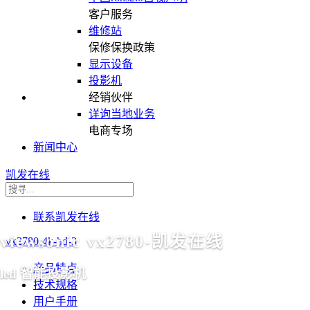
客户服务
维修站
保修保换政策
显示设备
投影机
经销伙伴
详询当地业务
电商专场
新闻中心
凯发在线
联系凯发在线
viewsonic vx2780-凯发在线
vx2780-4k-hd-3
产品特点
led 智能投影机
技术规格
用户手册