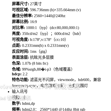
屏幕尺寸:
27英寸
可视区域:
596.736mm (h)×335.664mm (v)
最佳分辨率:
2560×1440@240hz
屏幕比例:
16:9
对比率:
1000:1（typ）(dcr:80,000,000:1)
亮度:
350cd/m2（typ）；600cd/m2（hdr）
可视角度:
h:178º,v:178º（cr≥10）
点距:
0.2331mm(h) x 0.2331mm(v)
反应时间:
1ms（gtg）
表面涂层:
抗眩光多层膜
色深:
1.07b (8 bits frc)
色域:
99%srgb,88�i-p3（色域覆盖）
hdcp:
2.2
特色功能:
滤蓝光不闪屏，viewmode，hdr600，兼容
freesync/g-sync，电竞游戏准星；电竞氛围灯
viewsonic vx2781-凯发在线
输入讯号
模拟:
无
led 智能投影机
数字:
hdmi,dp
频率:
hdmi2.0： 2560*1440 @144hz 8bit rgb