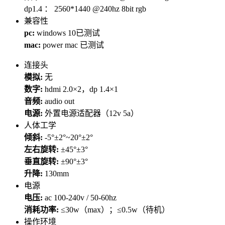
dp1.4 ： 2560*1440 @240hz 8bit rgb
兼容性
pc:
windows 10已测试
mac:
power mac 已测试
连接头
模拟:
无
数字:
hdmi 2.0×2，dp 1.4×1
音频:
audio out
电源:
外置电源适配器（12v 5a）
人体工学
倾斜:
-5°±2°~20°±2°
左右旋转:
±45°±3°
垂直旋转:
±90°±3°
升降:
130mm
电源
电压:
ac 100-240v / 50-60hz
消耗功率:
≤30w（max）；≤0.5w（待机）
操作环境