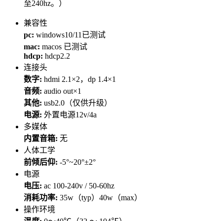
至240hz。）
兼容性
pc:
windows10/11已测试
mac:
macos 已测试
hdcp:
hdcp2.2
连接头
数字:
hdmi 2.1×2，dp 1.4×1
音频:
audio out×1
其他:
usb2.0（仅供升级）
电源:
外置电源12v/4a
多媒体
内置音箱:
无
人体工学
前倾后仰:
-5°~20°±2°
电源
电压:
ac 100-240v / 50-60hz
消耗功率:
35w（typ）40w（max）
操作环境