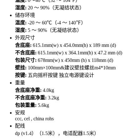
温度:
0～40℃（32 ～ 104℉）
湿度:
20 ～ 90%（无凝结状态）
储存环境
温度:
-20 ～ 60℃（-4 ～ 140℉）
湿度:
5 ～ 90%（无凝结状态）
外观尺寸
含底座:
615.1mm(w) x 454.0mm(h) x 189 mm (d)
不含底座:
615.1mm(w) x 364.1mm(h) x 47.2 mm (d)
包装尺寸:
678mm(w) x 450mm (h) x 118mm (d)
壁挂:
100mm×100mm&建议壁挂螺丝m4*10mm
按键:
五向摇杆按键 独立电源键设计
重量
含底座净重:
4.0kg
不含底座净重:
3.2kg
包装重量:
5.6kg
安规
ccc, cel , china rohs
配线
dp (v1.4）（1.5米），电适配器1.5米）