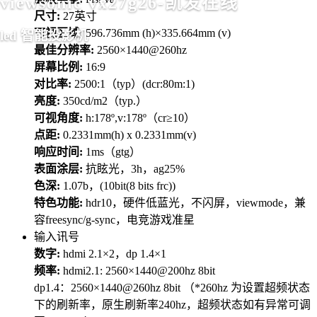
viewsonic vx27g26-凯发在线
尺寸:
27英寸
可视区域:
596.736mm (h)×335.664mm (v)
led 智能投影机
最佳分辨率:
2560×1440@260hz
屏幕比例:
16:9
对比率:
2500:1（typ）(dcr:80m:1)
亮度:
350cd/m2（typ.）
可视角度:
h:178º,v:178º（cr≥10）
点距:
0.2331mm(h) x 0.2331mm(v)
响应时间:
1ms（gtg）
表面涂层:
抗眩光，3h，ag25%
色深:
1.07b，(10bit(8 bits frc))
特色功能:
hdr10，硬件低蓝光，不闪屏，viewmode，兼
容freesync/g-sync，电竞游戏准星
输入讯号
数字:
hdmi 2.1×2，dp 1.4×1
频率:
hdmi2.1: 2560×1440@200hz 8bit
dp1.4：2560×1440@260hz 8bit （*260hz 为设置超频状态
下的刷新率，原生刷新率240hz，超频状态如有异常可调