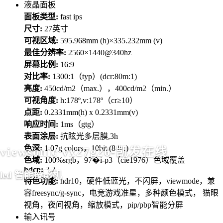
液晶面板
面板类型:
fast ips
尺寸:
27英寸
可视区域:
595.968mm (h)×335.232mm (v)
最佳分辨率:
2560×1440@340hz
屏幕比例:
16:9
对比率:
1300:1（typ）(dcr:80m:1)
亮度:
450cd/m2（max.），400cd/m2（min.）
可视角度:
h:178º,v:178º（cr≥10）
点距:
0.2331mm(h) x 0.2331mm(v)
响应时间:
1ms（gtg）
表面涂层:
抗眩光多层膜,3h
色深:
1.07g colors，10bit (8 frc)
viewsonic vx27g26-凯发在线
色域:
100%srgb，97�i-p3（cie1976）色域覆盖
hdcp:
2.2
led 智能投影机
特色功能:
hdr10，硬件低蓝光，不闪屏，viewmode，兼
容freesync/g-sync，电竞游戏准星，多种颜色模式， 猫眼
视角，夜间视角，缩放模式，pip/pbp智能分屏
输入讯号