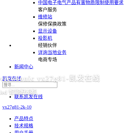
中国电子电气产品有害物质限制使用要求
客户服务
维修站
保修保换政策
显示设备
投影机
经销伙伴
详询当地业务
电商专场
新闻中心
viewsonic vx27g81-凯发在线
凯发在线
led 智能投影机
联系凯发在线
vx27g81-2k-10
产品特点
技术规格
用户手册