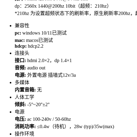
dp：2560x 1440@200hz 10bit（超频：210hz）
*210hz 为设置超频状态下的刷新率，原生刷新率200hz
兼容性
pc:
windows 10/11已测试
mac:
macos已测试
hdcp:
hdcp2.2
连接头
接口:
hdmi 2.0×2，dp 1.4×1
音频:
audio out
电源:
外置电源 插墙式12v/3a
多媒体
内置音箱:
无
人体工学
倾斜:
-5°~20°±2°
电源
电压:
ac 100-240v / 50-60hz
消耗功率:
≤0.4w（待机），28w (typ)/35w(max)
操作环境