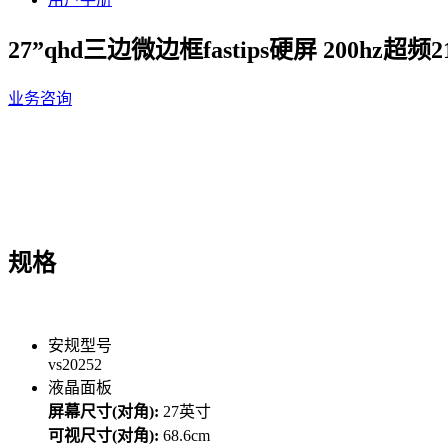
27”qhd三边微边框fastips硬屏 200hz超
业务咨询
规格
安规型号
vs20252
液晶面板
屏幕尺寸(对角):
27英寸
可视尺寸(对角):
68.6cm