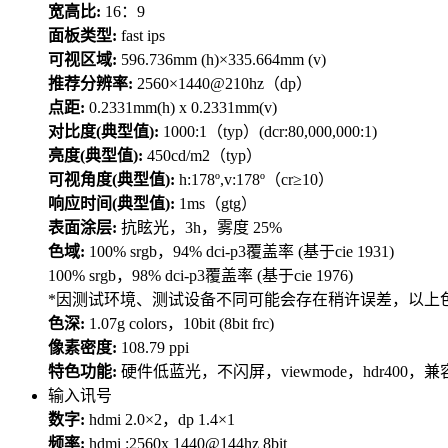
宽高比:
16：9
面板类型:
fast ips
可视区域:
596.736mm (h)×335.664mm (v)
推荐分辨率:
2560×1440@210hz（dp）
点距:
0.2331mm(h) x 0.2331mm(v)
对比度(典型值):
1000:1（typ）(dcr:80,000,000:1)
亮度(典型值):
450cd/m2（typ）
可视角度(典型值):
h:178º,v:178º（cr≥10）
响应时间(典型值):
1ms（gtg）
表面涂层:
抗眩光，3h，雾度 25%
色域:
100% srgb，94% dci-p3覆盖率 (基于cie 1931)
100% srgb，98% dci-p3覆盖率 (基于cie 1976)
*因测试环境、测试设备不同可能会存在稍许误差，以上
色深:
1.07g colors，10bit (8bit frc)
像素密度:
108.79 ppi
特色功能:
硬件低蓝光，不闪屏，viewmode，hdr400，兼
输入讯号
数字:
hdmi 2.0×2，dp 1.4×1
频率:
hdmi :2560x 1440@144hz 8bit