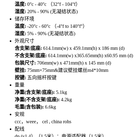
温度:
0°c - 40°c （32°f - 104°f）
湿度:
20% - 90% (无凝结状态)
储存环境
温度:
-20°c - 60°c （-4°f to 140°f°）
湿度:
5% - 90% (无凝结状态)
外观尺寸
含支架/底座:
614.1mm(w) x 459.1mm(h) x 186 mm (d)
不含支架/底座:
614.1mm(w) x365.65mm(h) x60.95 mm (d)
包装尺寸:
706mm(w) x 471mm(h) x 145 mm (d)
壁挂:
75mm×75mm&建议壁挂螺丝m4*10mm
按键:
五向摇杆按键
重量
净重(含支架/底座):
5.1kg
净重(不含支架/底座):
4.2kg
毛重(含包装):
6.6kg
安规
ccc，weee， cel , china rohs
配线
dp (v1.4）（1.5米）；电源适配器（1.5米）