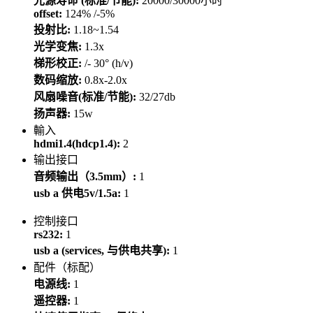
光源寿命 (标准/节能):
20000/30000小时
offset:
124% /-5%
投射比:
1.18~1.54
光学变焦:
1.3x
梯形校正:
/- 30° (h/v)
数码缩放:
0.8x-2.0x
风扇噪音(标准/节能):
32/27db
扬声器:
15w
輸入
hdmi1.4(hdcp1.4):
2
输出接口
音频输出（3.5mm）:
1
usb a 供电5v/1.5a:
1
控制接口
rs232:
1
usb a (services, 与供电共享):
1
配件（标配）
电源线:
1
遥控器:
1