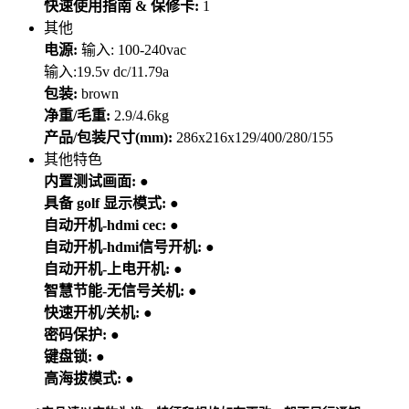
快速使用指南 & 保修卡:
1
其他
电源:
输入: 100-240vac
输入:19.5v dc/11.79a
包装:
brown
净重/毛重:
2.9/4.6kg
产品/包装尺寸(mm):
286x216x129/400/280/155
其他特色
内置测试画面:
●
具备 golf 显示模式:
●
自动开机-hdmi cec:
●
自动开机-hdmi信号开机:
●
自动开机-上电开机:
●
智慧节能-无信号关机:
●
快速开机/关机:
●
密码保护:
●
键盘锁:
●
高海拔模式:
●