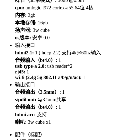
噪音（正常模式）:
30db @0.5m
cpu:
amlogic t972 cortex-a55 64位 4核
内存:
2gb
本地存储:
16gb
扬声器:
3w cube
os版本:
安卓 9.0
输入接口
hdmi2.1:
1 ( hdcp 2.2) 支持4k@60hz输入
音频输入（bt4.0）:
1
usb type-a 2.0:
usb reader*2
rj45:
1
wi-fi (2.4g 5g 802.11 a/b/g/n/ac):
1
输出接口
音频输出（3.5mm）:
1
s/pdif out:
与3.5mm共享
音频输出（bt4.0）:
1
hdmi arc:
支持
喇叭:
3w cube x1
配件（标配）