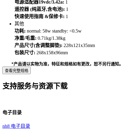
电源适配器19vdc/3.42a:
1
遥控器 (纯蓝牙,含电池):
1
快速使用指南 &保修卡:
1
其他
功耗:
normal: 58w standby: <0.5w
净重/毛重:
0.71kg/1.38kg
产品尺寸(含调整脚垫):
228x121x35mm
包装尺寸:
268x158x96mm
*产品请以实物为准，特征和规格如有更改，恕不另行通知。
查看完整规格
支持服务与资源下载
电子目录
nh8 电子目录