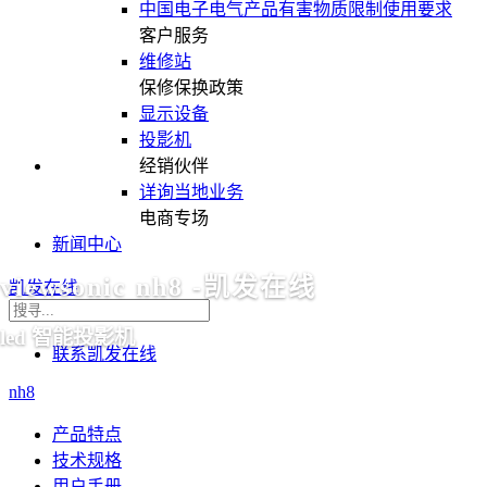
中国电子电气产品有害物质限制使用要求
客户服务
维修站
保修保换政策
显示设备
投影机
经销伙伴
详询当地业务
电商专场
新闻中心
viewsonic nh8 -凯发在线
凯发在线
led 智能投影机
联系凯发在线
nh8
产品特点
技术规格
用户手册