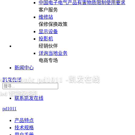
中国电子电气产品有害物质限制使用要求
客户服务
维修站
保修保换政策
显示设备
投影机
经销伙伴
详询当地业务
电商专场
新闻中心
viewsonic pd1011 -凯发在线
凯发在线
led 智能投影机
联系凯发在线
pd1011
产品特点
技术规格
用户手册