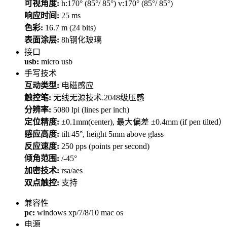
可视角度:
h:170° (85°/ 85°) v:170° (85°/ 85°)
响应时间:
25 ms
色彩:
16.7 m (24 bits)
表面涂层:
8h钢化玻璃
接口
usb:
micro usb
手写技术
互动类型:
电磁感应
触控笔:
无线无源技术.2048级压感
分辨率:
5080 lpi (lines per inch)
定位精度:
±0.1mm(center), 最大偏差 ±0.4mm (if pen tilted）
感应高度:
tilt 45°, height 5mm above glass
反应速度:
250 pps (points per second)
倾角范围:
/-45°
加密技术:
rsa/aes
双点触控:
支持
兼容性
pc:
windows xp/7/8/10 mac os
电源