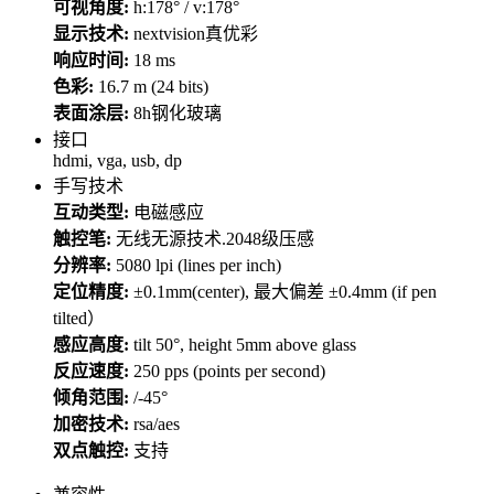
可视角度:
h:178° / v:178°
显示技术:
nextvision真优彩
响应时间:
18 ms
色彩:
16.7 m (24 bits)
表面涂层:
8h钢化玻璃
接口
hdmi, vga, usb, dp
手写技术
互动类型:
电磁感应
触控笔:
无线无源技术.2048级压感
分辨率:
5080 lpi (lines per inch)
定位精度:
±0.1mm(center), 最大偏差 ±0.4mm (if pen
tilted）
感应高度:
tilt 50°, height 5mm above glass
反应速度:
250 pps (points per second)
倾角范围:
/-45°
加密技术:
rsa/aes
双点触控:
支持