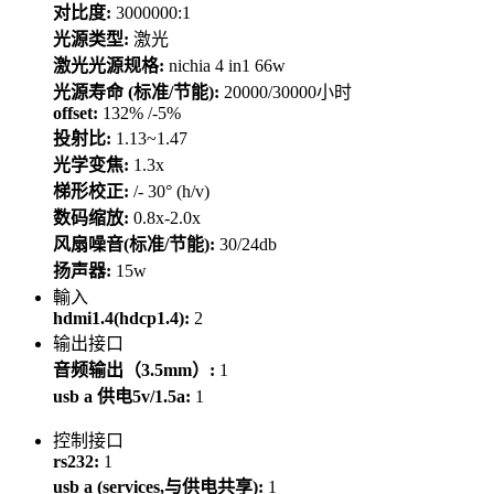
对比度:
3000000:1
光源类型:
激光
激光光源规格:
nichia 4 in1 66w
光源寿命 (标准/节能):
20000/30000小时
offset:
132% /-5%
投射比:
1.13~1.47
光学变焦:
1.3x
梯形校正:
/- 30° (h/v)
数码缩放:
0.8x-2.0x
风扇噪音(标准/节能):
30/24db
扬声器:
15w
輸入
hdmi1.4(hdcp1.4):
2
输出接口
音频输出（3.5mm）:
1
usb a 供电5v/1.5a:
1
控制接口
rs232:
1
usb a (services,与供电共享):
1