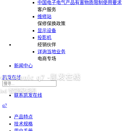
中国电子电气产品有害物质限制使用要求
客户服务
维修站
保修保换政策
显示设备
投影机
经销伙伴
详询当地业务
电商专场
新闻中心
viewsonic q7 -凯发在线
凯发在线
led 智能投影机
联系凯发在线
q7
产品特点
技术规格
用户手册