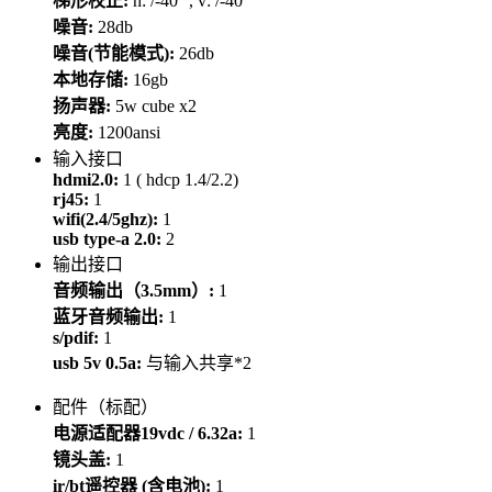
梯形校正:
h: /-40° , v: /-40°
噪音:
28db
噪音(节能模式):
26db
本地存储:
16gb
扬声器:
5w cube x2
亮度:
1200ansi
输入接口
hdmi2.0:
1 ( hdcp 1.4/2.2)
rj45:
1
wifi(2.4/5ghz):
1
usb type-a 2.0:
2
输出接口
音频输出（3.5mm）:
1
蓝牙音频输出:
1
s/pdif:
1
usb 5v 0.5a:
与输入共享*2
配件（标配）
电源适配器19vdc / 6.32a:
1
镜头盖:
1
ir/bt遥控器 (含电池):
1