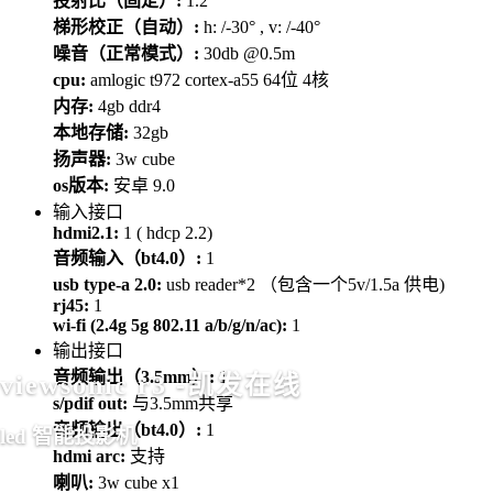
投射比（固定）:
1.2
梯形校正（自动）:
h: /-30° , v: /-40°
噪音（正常模式）:
30db @0.5m
cpu:
amlogic t972 cortex-a55 64位 4核
内存:
4gb ddr4
本地存储:
32gb
扬声器:
3w cube
os版本:
安卓 9.0
输入接口
hdmi2.1:
1 ( hdcp 2.2)
音频输入（bt4.0）:
1
usb type-a 2.0:
usb reader*2 （包含一个5v/1.5a 供电)
rj45:
1
wi-fi (2.4g 5g 802.11 a/b/g/n/ac):
1
输出接口
音频输出（3.5mm）:
1
viewsonic r3 -凯发在线
s/pdif out:
与3.5mm共享
音频输出（bt4.0）:
1
led 智能投影机
hdmi arc:
支持
喇叭:
3w cube x1