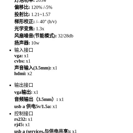
灯泡功率:
203w
偏移比:
120% /-5%
投射比:
1.21~1.57
梯形校正:
/- 40° (h/v)
光学变焦:
1.3x
风扇噪音(节能模式):
32/28db
扬声器:
10w
输入接口
vga:
x1
cvbs:
x1
声音输入(3.5mm):
x1
hdmi:
x2
输出接口
vga输出:
x1
音频输出（3.5mm）:
x1
usb a 供电5v/1.5a:
x1
控制接口
rs232:
x1
rj45:
x1
usb a (services,与供电共享):
x1