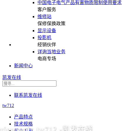
中国电子电气产品有害物质限制使用要求
客户服务
维修站
保修保换政策
显示设备
投影机
经销伙伴
详询当地业务
电商专场
新闻中心
凯发在线
联系凯发在线
tw712
产品特点
技术规格
viewsonic tw712 -凯发在线
用户手册