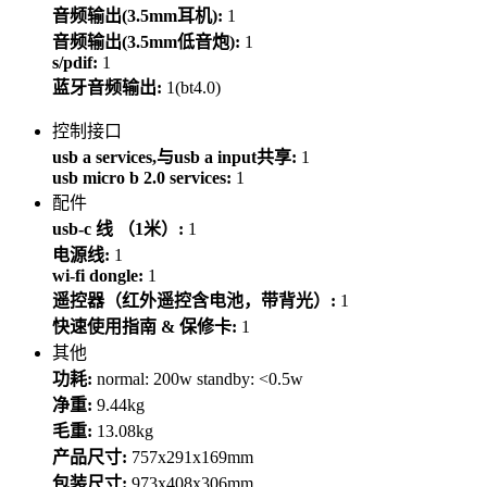
音频输出(3.5mm耳机):
1
音频输出(3.5mm低音炮):
1
s/pdif:
1
蓝牙音频输出:
1(bt4.0)
控制接口
usb a services,与usb a input共享:
1
usb micro b 2.0 services:
1
配件
usb-c 线 （1米）:
1
电源线:
1
wi-fi dongle:
1
遥控器（红外遥控含电池，带背光）:
1
快速使用指南 & 保修卡:
1
其他
功耗:
normal: 200w standby: <0.5w
净重:
9.44kg
毛重:
13.08kg
产品尺寸:
757x291x169mm
包装尺寸:
973x408x306mm