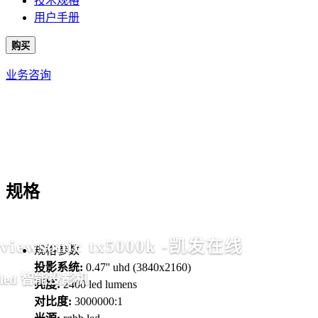
技术规格
用户手册
购买
业务咨询
规格
viewsonic tx5000k -凯发在线
规格参数
投影系统:
0.47'' uhd (3840x2160)
led 智能投影机
亮度:
2400 led lumens
对比度:
3000000:1