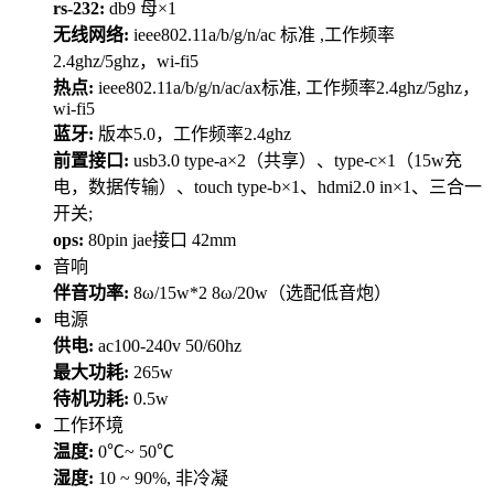
rs-232:
db9 母×1
无线网络:
ieee802.11a/b/g/n/ac 标准 ,工作频率
2.4ghz/5ghz，wi-fi5
热点:
ieee802.11a/b/g/n/ac/ax标准, 工作频率2.4ghz/5ghz，
wi-fi5
蓝牙:
版本5.0，工作频率2.4ghz
前置接口:
usb3.0 type-a×2（共享）、type-c×1（15w充
电，数据传输）、touch type-b×1、hdmi2.0 in×1、三合一
开关;
ops:
80pin jae接口 42mm
音响
伴音功率:
8ω/15w*2 8ω/20w（选配低音炮）
电源
供电:
ac100-240v 50/60hz
最大功耗:
265w
待机功耗:
0.5w
工作环境
温度:
0℃~ 50℃
湿度:
10 ~ 90%, 非冷凝