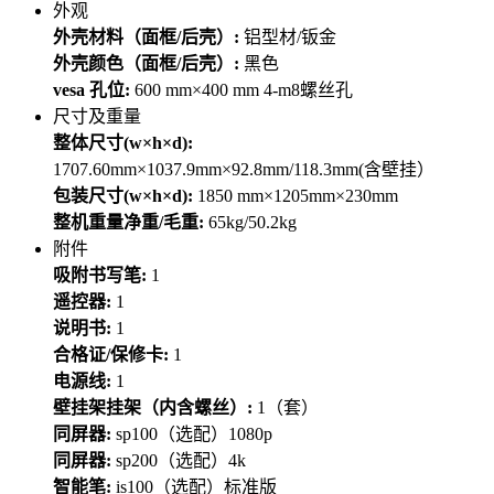
外观
外壳材料（面框/后壳）:
铝型材/钣金
外壳颜色（面框/后壳）:
黑色
vesa 孔位:
600 mm×400 mm 4-m8螺丝孔
尺寸及重量
整体尺寸(w×h×d):
1707.60mm×1037.9mm×92.8mm/118.3mm(含壁挂）
包装尺寸(w×h×d):
1850 mm×1205mm×230mm
整机重量净重/毛重:
65kg/50.2kg
附件
吸附书写笔:
1
遥控器:
1
说明书:
1
合格证/保修卡:
1
电源线:
1
壁挂架挂架（内含螺丝）:
1（套）
同屏器:
sp100（选配）1080p
同屏器:
sp200（选配）4k
智能笔:
is100（选配）标准版