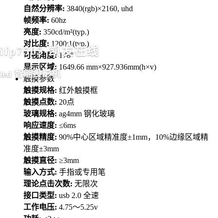
自然分辨率:
3840(rgb)×2160, uhd
帧频率:
60hz
亮度:
350cd/m²(typ.)
对比度:
1200:1(typ.)
ifp7505-凯发在线
可视角度:
178°
显示区域:
1649.66 mm×927.936mm(h×v)
led 智能投影机
触摸参数
触摸规格:
红外触摸框
触摸点数:
20点
玻璃规格:
ag4mm 钢化玻璃
响应速度:
≤6ms
触摸精度:
90%中心区域精准度±1mm，10%边缘区域精
准度±3mm
触摸直径:
≥3mm
输入方式:
手指或专用笔
理论点击次数:
无限次
接口类型:
usb 2.0 全速
工作电压:
4.75～5.25v