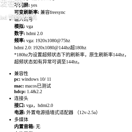
发在线
不闪屏:
yes
可变刷新率:
兼容freesync
led 智能投影机
输入讯号
模拟:
vga
数字:
hdmi 2.0
频率:
vga: 1920x1080@75hz
hdmi 2.0: 1920x1080@144hz超180hz
*180hz为设置超频状态下的刷新率，原生刷新率144hz，
超频状态如有异常可调至144hz。
兼容性
pc:
windows 10/ 11
mac:
macos已测试
hdcp:
1.4&2.2
连接头
接口:
vga，hdmi2.0
电源:
外置电源插墙式适配器 （12v-2.5a）
多媒体
内置音箱:
无