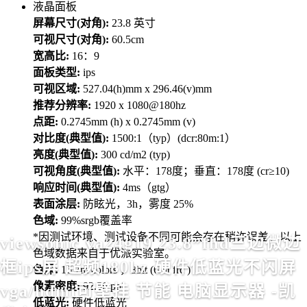
液晶面板
屏幕尺寸(对角):
23.8 英寸
可视尺寸(对角):
60.5cm
宽高比:
16：9
面板类型:
ips
可视区域:
527.04(h)mm x 296.46(v)mm
推荐分辨率:
1920 x 1080@180hz
点距:
0.2745mm (h) x 0.2745mm (v)
对比度(典型值):
1500:1（typ）(dcr:80m:1）
亮度(典型值):
300 cd/m2 (typ)
可视角度(典型值):
水平：178度；垂直：178度 (cr≥10)
响应时间(典型值):
4ms（gtg）
表面涂层:
防眩光，3h，雾度 25%
色域:
99%srgb覆盖率
*因测试环境、测试设备不同可能会存在稍许误差，以上
viewsonic va24g19 23.8”fhd三边微边
色域数据来自于优派实验室。
框ips屏 超频180hz 硬件低蓝光不闪屏
色深:
16.7m colors ，8bit (6bit frc )
像素密度:
92.56 ppi
vga/hdmi可壁挂 节能 电脑显示器 -凯
低蓝光:
硬件低蓝光